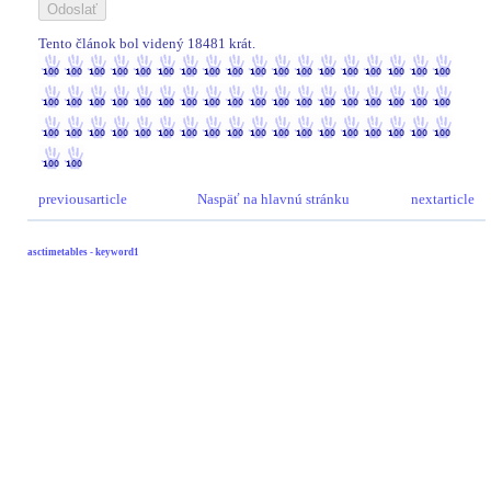
Tento článok bol videný 18481 krát.
18481 / 18481
previousarticle
Naspäť na hlavnú stránku
nextarticle
asctimetables - keyword1