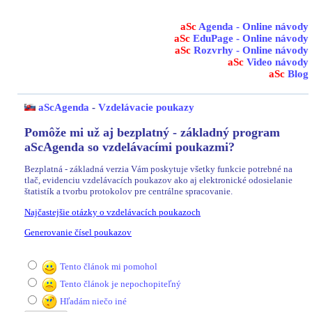
aSc
Agenda - Online návody
aSc
EduPage - Online návody
aSc
Rozvrhy - Online návody
aSc
Video návody
aSc
Blog
aScAgenda
-
Vzdelávacie poukazy
Pomôže mi už aj bezplatný - základný program
aScAgenda so vzdelávacími poukazmi?
Bezplatná - základná verzia Vám poskytuje všetky funkcie potrebné na
tlač, evidenciu vzdelávacích poukazov ako aj elektronické odosielanie
štatistík a tvorbu protokolov pre centrálne spracovanie.
Najčastejšie otázky o vzdelávacích poukazoch
Generovanie čísel poukazov
Tento článok mi pomohol
Tento článok je nepochopiteľný
Hľadám niečo iné