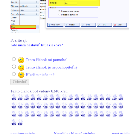
Pozrite aj:
Kde mám nastaviť titul žiakovi?
Tento článok mi pomohol
Tento článok je nepochopiteľný
Hľadám niečo iné
Tento článok bol videný 6340 krát.
6340 / 6340
previousarticle
Naspäť na hlavnú stránku
nextarticle