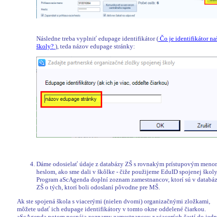
Následne treba vyplniť edupage identifikátor (
Čo je identifikátor na
školy?
), teda názov edupage stránky:
Dáme odosielať údaje z databázy ZŠ s rovnakým prístupovým meno
heslom, ako sme dali v škôlke - čiže použijeme EduID spojenej školy
Program aScAgenda doplní zoznam zamestnancov, ktorí sú v databá
ZŠ o tých, ktorí boli odoslaní pôvodne pre MŠ.
Ak ste spojená škola s viacerými (nielen dvomi) organizačnými zložkami,
môžete udať ich edupage identifikátory v tomto okne oddelené čiarkou.
aScAgenda potom pospája zoznamy zamestnancov z viacerých častí do jed