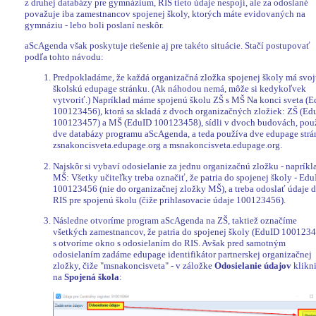
z druhej databázy pre gymnázium, RIS tieto údaje nespojí, ale za odoslané
považuje iba zamestnancov spojenej školy, ktorých máte evidovaných na
gymnáziu - lebo boli poslaní neskôr.
aScAgenda však poskytuje riešenie aj pre takéto situácie. Stačí postupovať
podľa tohto návodu:
Predpokladáme, že každá organizačná zložka spojenej školy má svo
školskú edupage stránku. (Ak náhodou nemá, môže si kedykoľvek
vytvoriť.) Napríklad máme spojenú školu ZŠ s MŠ Na konci sveta (
100123456), ktorá sa skladá z dvoch organizačných zložiek: ZŠ (Ed
100123457) a MŠ (EduID 100123458), sídli v dvoch budovách, pou
dve databázy programu aScAgenda, a teda používa dve edupage str
zsnakoncisveta.edupage.org a msnakoncisveta.edupage.org.
Najskôr si vybaví odosielanie za jednu organizačnú zložku - napríkl
MŠ: Všetky učiteľky treba označiť, že patria do spojenej školy - Ed
100123456 (nie do organizačnej zložky MŠ), a treba odoslať údaje 
RIS pre spojenú školu (čiže prihlasovacie údaje 100123456).
Následne otvoríme program aScAgenda na ZŠ, taktiež označíme
všetkých zamestnancov, že patria do spojenej školy (EduID 100123
s otvoríme okno s odosielaním do RIS. Avšak pred samotným
odosielaním zadáme edupage identifikátor partnerskej organizačnej
zložky, čiže "msnakoncisveta" - v záložke
Odosielanie údajov
klikni
na
Spojená škola
: