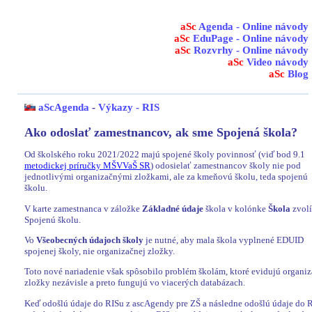
aSc
Agenda - Online návody
aSc
EduPage - Online návody
aSc
Rozvrhy - Online návody
aSc
Video návody
aSc
Blog
aScAgenda
-
Výkazy - RIS
Ako odoslať zamestnancov, ak sme Spojená škola?
Od školského roku 2021/2022 majú spojené školy povinnosť (viď bod 9.1
metodickej príručky MŠVVaŠ SR
) odosielať zamestnancov školy nie pod
jednotlivými organizačnými zložkami, ale za kmeňovú školu, teda spojenú
školu.
V karte zamestnanca v záložke
Základné údaje
škola v kolónke
Škola
zvolí
Spojenú školu.
Vo
Všeobecných údajoch školy
je nutné, aby mala škola vyplnené EDUID
spojenej školy, nie organizačnej zložky.
Toto nové nariadenie však spôsobilo problém školám, ktoré evidujú organi
zložky nezávisle a preto fungujú vo viacerých databázach.
Keď odošlú údaje do RISu z ascAgendy pre ZŠ a následne odošlú údaje do 