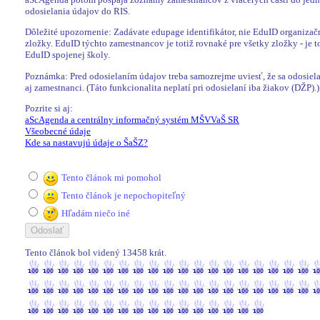
odosielania údajov do RIS.
Dôležité upozornenie: Zadávate edupage identifikátor, nie EduID organizač
zložky. EduID týchto zamestnancov je totiž rovnaké pre všetky zložky - je t
EduID spojenej školy.
Poznámka: Pred odosielaním údajov treba samozrejme uviesť, že sa odosiel
aj zamestnanci. (Táto funkcionalita neplatí pri odosielaní iba žiakov (DŽP).)
Pozrite si aj:
aScAgenda a centrálny informačný systém MŠVVaŠ SR
Všeobecné údaje
Kde sa nastavujú údaje o ŠaŠZ?
Tento článok mi pomohol
Tento článok je nepochopiteľný
Hľadám niečo iné
Tento článok bol videný 13458 krát.
13458 / 13458