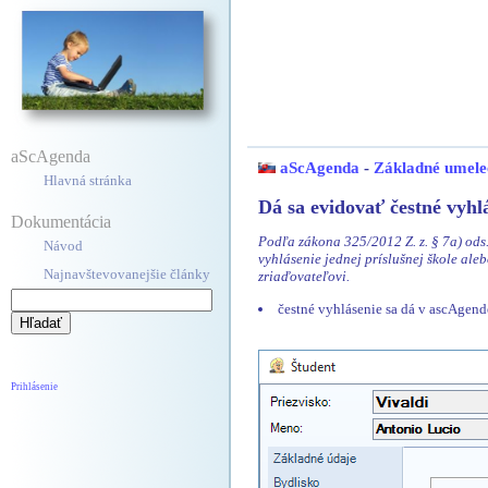
aScAgenda
aScAgenda
-
Základné umele
Hlavná stránka
Dá sa evidovať čestné vyhl
Dokumentácia
Podľa zákona 325/2012 Z. z. § 7a) ods
Návod
vyhlásenie jednej príslušnej škole ale
Najnavštevovanejšie články
zriaďovateľovi.
čestné vyhlásenie sa dá v ascAgend
Prihlásenie