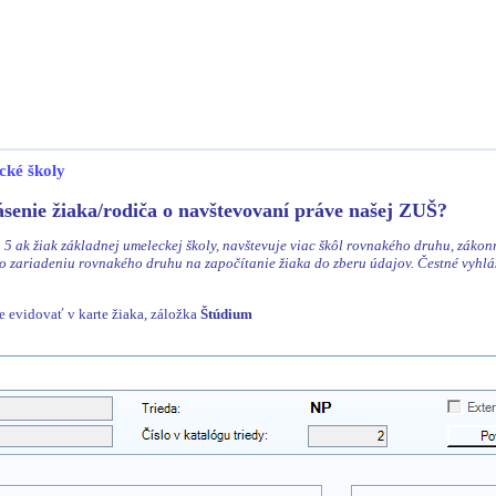
cké školy
ásenie žiaka/rodiča o navštevovaní práve našej ZUŠ?
. 5 ak žiak základnej umeleckej školy, navštevuje viac škôl rovnakého druhu, záko
bo zariadeniu rovnakého druhu na započítanie žiaka do zberu údajov. Čestné vyhláse
e evidovať v karte žiaka, záložka
Štúdium