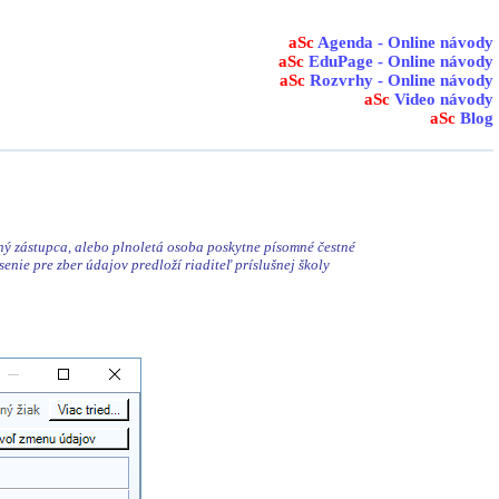
aSc
Agenda - Online návody
aSc
EduPage - Online návody
aSc
Rozvrhy - Online návody
aSc
Video návody
aSc
Blog
nný zástupca, alebo plnoletá osoba poskytne písomné čestné
nie pre zber údajov predloží riaditeľ príslušnej školy