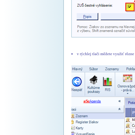
v rýchlej tlači môžete využiť rôzn