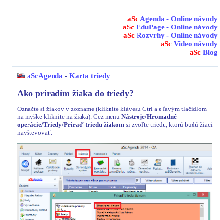
aSc
Agenda - Online návody
aSc
EduPage - Online návody
aSc
Rozvrhy - Online návody
aSc
Video návody
aSc
Blog
aScAgenda
-
Karta triedy
Ako priradím žiaka do triedy?
Označte si žiakov v zozname (kliknite klávesu Ctrl a s ľavým tlačidlom
na myške kliknite na žiaka). Cez menu
Nástroje/Hromadné
operácie/Triedy/Priraď triedu žiakom
si zvoľte triedu, ktorú budú žiaci
navštevovať.