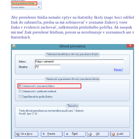
Aby prerušenie štúdia nemalo vplyv na štatistiky školy (napr. hoci odišiel
žiak do zahraničia, predsa sa má zobrazovať v zozname žiakov), viete
žiaka v evidencii zachovať, zaškrtnutím príslušného políčka. Ak naopak
má mať žiak prerušené štúdium, potom sa nezobrazuje v zoznamoch ani v
štatistikách.