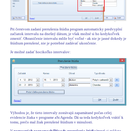
Pri čerstvom zadaní prerušenia štúdia program automaticky predvyplní
začiatok intervalu na dnešný dátum, je však možné si ho kedykoľvek
zmeniť. Ohraničenie intervalu môže byť voľné - ak nie je jasné dokedy je
štúdium prerušené, nie je potrebné zadávať ukončenie.
Je možné zadať hocikoľko intervalov:
Výhodou je, že tieto intervaly zostávajú zapamätané počas celej
evidencie žiaka v programe aScAgenda. Dá sa teda kedykoľvek vrátiť k
tomu, prečo mal žiak prerušené štúdium v minulosti.
V
pomocných zoznamoch/Dôvody prerušenia štúdia/nový
si môžete