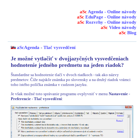
aSc
Agenda - Online návody
aSc
EduPage - Online návody
aSc
Rozvrhy - Online návody
aSc
Video návody
aSc
Blog
aScAgenda
-
Tlač vysvedčení
Je možné vytlačiť v dvojjazyčných vysvedčeniach
hodnotenie jedného predmetu na jeden riadok?
Štandardne sa hodnotenie tlačí v dvoch riadkoch - tak ako názvy
predmetov. Čiže najskôr známka po slovensky a na druhý riadok vrámci
toho istého políčka známka v cudzom jazyku.
Je však možné toto správanie programu ovplyvniť v menu
Nastavenie -
Preferencie - Tlač vysvedčení
: