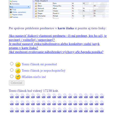
Pre správne pridelenie predmetov v
karte žiaka
si pozrite aj tieto linky:
Ako nastaviť žiakovi vlastnosti predmetu - či má predmet, kto ho učí, je
povinný / voliteľný / nepovinný?
Je možné nastaviť etiku/náboženstvo alebo konkrétny cudzí jazyk
priamo v karte žiaka?
Aké možnosti evidovanie náboženskej výchovy aScAgenda ponúka?
Tento článok mi pomohol
Tento článok je nepochopiteľný
Hľadám niečo iné
Tento článok bol videný 17238 krát.
17238 / 17238