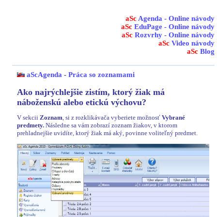
aSc
Agenda - Online návody
aSc
EduPage - Online návody
aSc
Rozvrhy - Online návody
aSc
Video návody
aSc
Blog
aScAgenda
-
Práca so zoznamami
Ako najrýchlejšie zistím, ktorý žiak má
náboženskú alebo etickú výchovu?
V sekcii
Zoznam
, si z rozklikávača vyberiete možnosť
Vybrané
predmety.
Následne sa vám zobrazí zoznam žiakov, v ktorom
prehladnejšie uvidíte, ktorý žiak má aký, povinne voliteľný predmet.