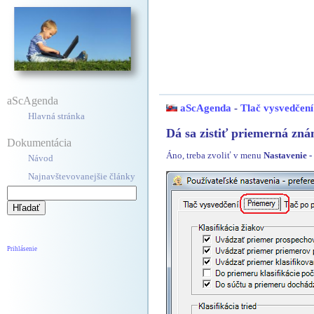
aScAgenda
aScAgenda
-
Tlač vysvedčení
Hlavná stránka
Dá sa zistiť priemerná zn
Dokumentácia
Áno, treba zvoliť v menu
Nastavenie -
Návod
Najnavštevovanejšie články
Prihlásenie