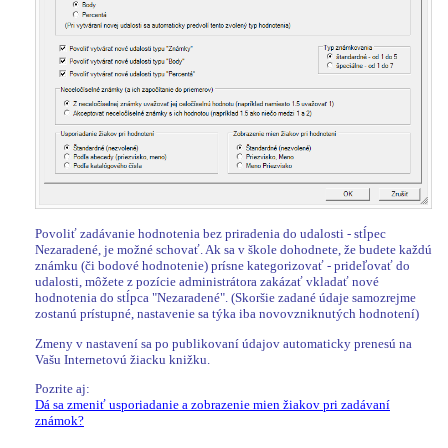
Povoliť zadávanie hodnotenia bez priradenia do udalosti - stĺpec
Nezaradené, je možné schovať. Ak sa v škole dohodnete, že budete každú
známku (či bodové hodnotenie) prísne kategorizovať - prideľovať do
udalosti, môžete z pozície administrátora zakázať vkladať nové
hodnotenia do stĺpca "Nezaradené". (Skoršie zadané údaje samozrejme
zostanú prístupné, nastavenie sa týka iba novovzniknutých hodnotení)
Zmeny v nastavení sa po publikovaní údajov automaticky prenesú na
Vašu Internetovú žiacku knižku.
Pozrite aj:
Dá sa zmeniť usporiadanie a zobrazenie mien žiakov pri zadávaní
známok?